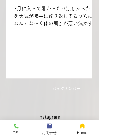
7月に入って暑かったり涼しかったり
を天気が勝手に繰り返してるうちに、
なんとな～く体の調子が悪い気がする
んだけど気のせいだべか？ 西の方では
大雨の影響で土砂崩れとか起きてて大
変みたい 仙台は今の所そういう被害は
無いみたいだけど、このまま梅雨が明
けてくれるといいね...
バックナンバー
instagram
TEL
お問合せ
Home