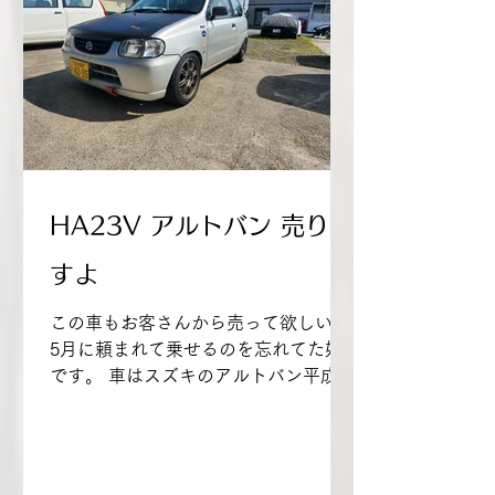
HA23V アルトバン 売りま
すよ
この車もお客さんから売って欲しいと
5月に頼まれて乗せるのを忘れてた奴
です。 車はスズキのアルトバン平成
16年式、走行距離不明（メーター交換
の為）、車検は来年の5月まで付いて
います。 画像を見て分かると思います
が、ボンネットはFRP製を装着、ホイ