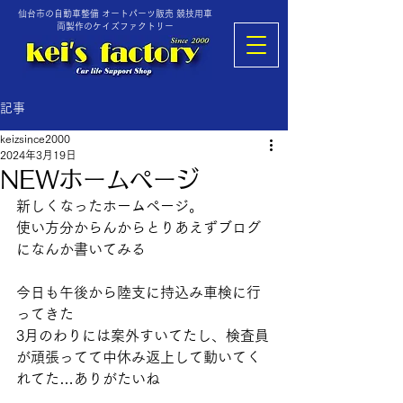
仙台市の自動車整備 オートパーツ販売 競技用車
両製作のケイズファクトリー
記事
keizsince2000
2024年3月19日
NEWホームページ
新しくなったホームページ。
使い方分からんからとりあえずブログ
になんか書いてみる
今日も午後から陸支に持込み車検に行
ってきた
3月のわりには案外すいてたし、検査員
が頑張ってて中休み返上して動いてく
れてた…ありがたいね